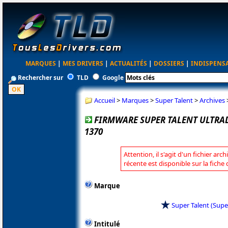
MARQUES
|
MES DRIVERS
|
ACTUALITÉS
|
DOSSIERS
|
INDISPENS
Rechercher sur
TLD
Google
Accueil
>
Marques
>
Super Talent
>
Archives
FIRMWARE SUPER TALENT ULTRADR
1370
Attention, il s'agit d'un fichier arc
récente est disponible sur la fiche
Marque
Super Talent (Supe
Intitulé