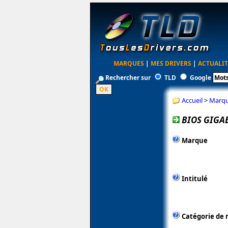
MARQUES
|
MES DRIVERS
|
ACTUALIT
Rechercher sur
TLD
Google
Accueil
>
Marq
BIOS GIGAB
Marque
Intitulé
Catégorie de 