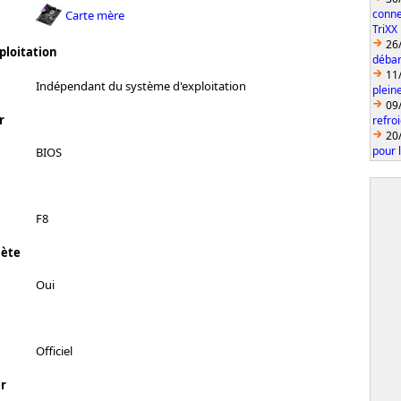
conne
Carte mère
TriXX
26
ploitation
débar
11
Indépendant du système d'exploitation
plein
09
r
refro
20
pour 
BIOS
F8
lète
Oui
Officiel
r