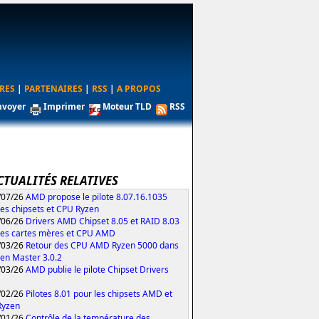
RES
|
PARTENAIRES
|
RSS
|
A PROPOS
nvoyer
Imprimer
Moteur TLD
RSS
CTUALITÉS RELATIVES
/07/26
AMD propose le pilote 8.07.16.1035
les chipsets et CPU Ryzen
/06/26
Drivers AMD Chipset 8.05 et RAID 8.03
les cartes mères et CPU AMD
/03/26
Retour des CPU AMD Ryzen 5000 dans
zen Master 3.0.2
/03/26
AMD publie le pilote Chipset Drivers
/02/26
Pilotes 8.01 pour les chipsets AMD et
Ryzen
/01/26
Contrôle de la température des