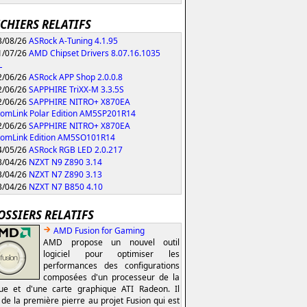
ICHIERS RELATIFS
/08/26
ASRock A-Tuning 4.1.95
/07/26
AMD Chipset Drivers 8.07.16.1035
L
/06/26
ASRock APP Shop 2.0.0.8
/06/26
SAPPHIRE TriXX-M 3.3.5S
/06/26
SAPPHIRE NITRO+ X870EA
omLink Polar Edition AM5SP201R14
/06/26
SAPPHIRE NITRO+ X870EA
tomLink Edition AM5SO101R14
/05/26
ASRock RGB LED 2.0.217
/04/26
NZXT N9 Z890 3.14
/04/26
NZXT N7 Z890 3.13
/04/26
NZXT N7 B850 4.10
OSSIERS RELATIFS
AMD Fusion for Gaming
AMD propose un nouvel outil
logiciel pour optimiser les
performances des configurations
composées d'un processeur de la
e et d'une carte graphique ATI Radeon. Il
t de la première pierre au projet Fusion qui est