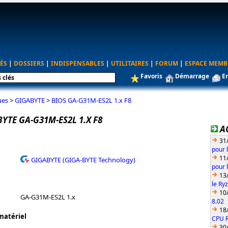
ÉS
|
DOSSIERS
|
INDISPENSABLES
|
UTILITAIRES
|
FORUM
|
ESPACE MEMB
Favoris
Démarrage
E
ues
>
GIGABYTE
>
BIOS GA-G31M-ES2L 1.x F8
YTE GA-G31M-ES2L 1.X F8
A
31
pour 
11
GIGABYTE (GIGA-BYTE Technology)
pour 
13
le Ry
10
GA-G31M-ES2L 1.x
8.02
18
matériel
CPU 
30