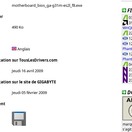
motherboard_bios_ga-g31m-es2l_f8.exe
F
er
03
31
490 Ko
WHQ
22
12
12
Phant
Anglais
12
Phan
cation sur TousLesDrivers.com
04
23
Jeudi 16 avril 2009
23
23
cation sur le site de GIGABYTE
D
Jeudi 05 février 2009
ent
marqu
s'agi