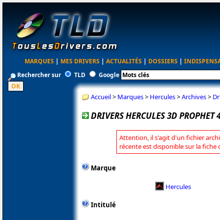
MARQUES
|
MES DRIVERS
|
ACTUALITÉS
|
DOSSIERS
|
INDISPENS
Rechercher sur
TLD
Google
Accueil
>
Marques
>
Hercules
>
Archives
>
Dr
DRIVERS HERCULES 3D PROPHET 4
Attention, il s'agit d'un fichier arc
récente est disponible sur la fiche
Marque
Hercules
Intitulé