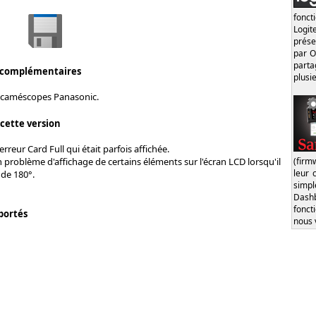
fonct
Logi
prése
par O
part
 complémentaires
plusi
 caméscopes Panasonic.
 cette version
erreur Card Full qui était parfois affichée.
(firm
 problème d'affichage de certains éléments sur l'écran LCD lorsqu'il
leur 
 de 180°.
simp
Dash
fonct
portés
nous 