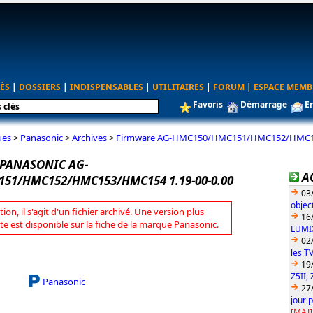
ÉS
|
DOSSIERS
|
INDISPENSABLES
|
UTILITAIRES
|
FORUM
|
ESPACE MEMB
Favoris
Démarrage
E
ues
>
Panasonic
>
Archives
>
Firmware AG-HMC150/HMC151/HMC152/HMC15
PANASONIC AG-
A
51/HMC152/HMC153/HMC154 1.19-00-0.00
03
objec
tion, il s'agit d'un fichier archivé. Une version plus
16
te est disponible sur la fiche de la marque Panasonic.
LUMIX
02
les T
19
Z5II, 
Panasonic
27
jour 
[MAJ]