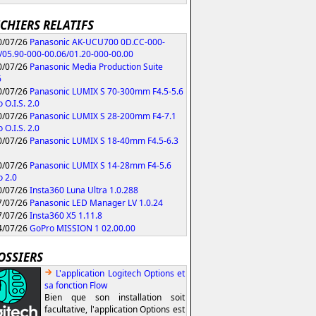
ICHIERS RELATIFS
/07/26
Panasonic AK-UCU700 0D.CC-000-
/05.90-000-00.06/01.20-000-00.00
/07/26
Panasonic Media Production Suite
6
/07/26
Panasonic LUMIX S 70-300mm F4.5-5.6
 O.I.S. 2.0
/07/26
Panasonic LUMIX S 28-200mm F4-7.1
 O.I.S. 2.0
/07/26
Panasonic LUMIX S 18-40mm F4.5-6.3
/07/26
Panasonic LUMIX S 14-28mm F4-5.6
 2.0
/07/26
Insta360 Luna Ultra 1.0.288
/07/26
Panasonic LED Manager LV 1.0.24
/07/26
Insta360 X5 1.11.8
/07/26
GoPro MISSION 1 02.00.00
OSSIERS
L'application Logitech Options et
sa fonction Flow
Bien que son installation soit
facultative, l'application Options est