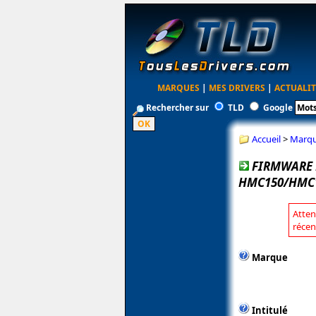
MARQUES
|
MES DRIVERS
|
ACTUALIT
Rechercher sur
TLD
Google
Accueil
>
Marq
FIRMWARE 
HMC150/HMC1
Atten
récen
Marque
Intitulé