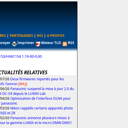
RES
|
PARTENAIRES
|
RSS
|
A PROPOS
nvoyer
Imprimer
Moteur TLD
RSS
3/HMC154 1.19-00-0.00
CTUALITÉS RELATIVES
/07/26
Deux firmwares reportés pour les
tifs Tamron
[MAJ]
/06/26
Panasonic suspend la mise à jour 2.0 du
 DC-S9 depuis le LUMIX Lab
/04/26
Optimisation de l'interface DLNA pour
V panasonic
/03/26
Nikon rappelle certains appareils photo
Z6III et ZR
/02/26
Panasonic annonce plusieurs mises à
pour la gamme LUMIX et le micro DMW-DMS1