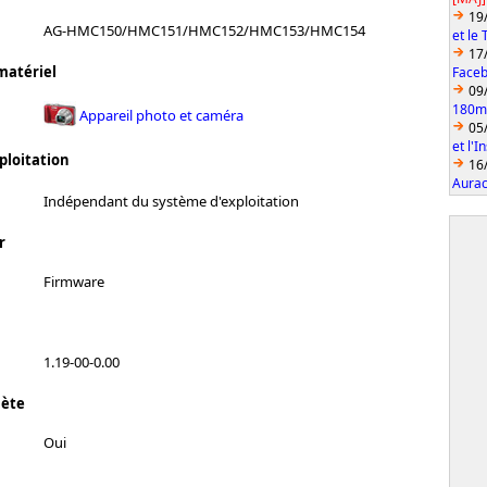
19
AG-HMC150/HMC151/HMC152/HMC153/HMC154
et le
17
matériel
Faceb
09
180mm
Appareil photo et caméra
05
et l'
ploitation
16
Aurac
Indépendant du système d'exploitation
r
Firmware
1.19-00-0.00
lète
Oui