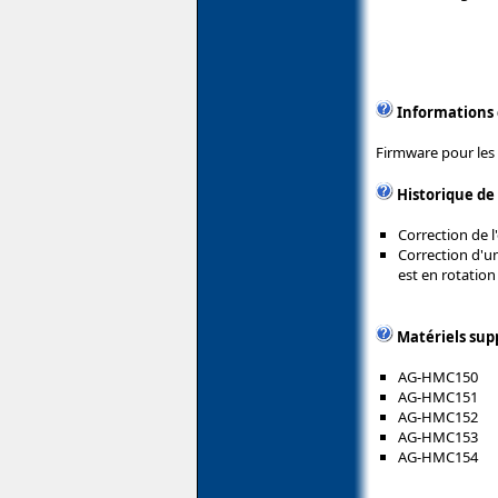
Informations
Firmware pour les
Historique de
Correction de l'
Correction d'un
est en rotation
Matériels sup
AG-HMC150
AG-HMC151
AG-HMC152
AG-HMC153
AG-HMC154