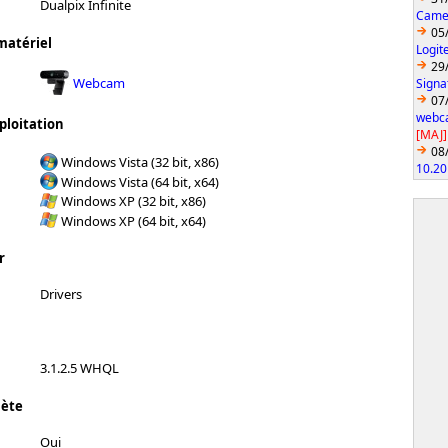
Dualpix Infinite
Came
05
matériel
Logit
29
Webcam
Signa
07
webca
ploitation
[MAJ]
08
Windows Vista (32 bit, x86)
10.20
Windows Vista (64 bit, x64)
Windows XP (32 bit, x86)
Windows XP (64 bit, x64)
r
Drivers
3.1.2.5 WHQL
lète
Oui