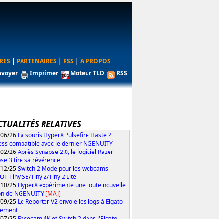
RES
|
PARTENAIRES
|
RSS
|
A PROPOS
nvoyer
Imprimer
Moteur TLD
RSS
CTUALITÉS RELATIVES
/06/26
La souris HyperX Pulsefire Haste 2
ess compatible avec le dernier NGENUITY
/02/26
Après Synapse 2.0, le logiciel Razer
se 3 tire sa révérence
/12/25
Switch 2 Mode pour les webcams
T Tiny SE/Tiny 2/Tiny 2 Lite
/10/25
HyperX expérimente une toute nouvelle
ion de NGENUITY
[MAJ]
/09/25
Le Reporter V2 envoie les logs à Elgato
tement
/07/25
Facecam 4K et Switch 2 dans l'Elgato