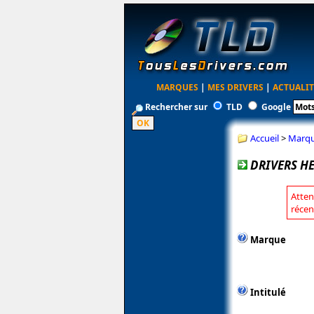
MARQUES
|
MES DRIVERS
|
ACTUALIT
Rechercher sur
TLD
Google
Accueil
>
Marq
DRIVERS HE
Atten
récen
Marque
Intitulé