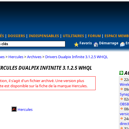
ÉS
|
DOSSIERS
|
INDISPENSABLES
|
UTILITAIRES
|
FORUM
|
ESPACE MEMB
Favoris
Démarrage
E
ues
>
Hercules
>
Archives
>
Drivers Dualpix Infinite 3.1.2.5 WHQL
RCULES DUALPIX INFINITE 3.1.2.5 WHQL
A
22
tion, il s'agit d'un fichier archivé. Une version plus
Wirel
te est disponible sur la fiche de la marque Hercules.
09
Synap
02
OBSBO
08
Hercules
vers
24
direc
31