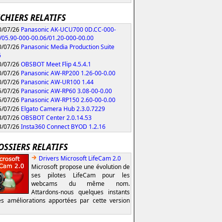
ICHIERS RELATIFS
/07/26
Panasonic AK-UCU700 0D.CC-000-
/05.90-000-00.06/01.20-000-00.00
/07/26
Panasonic Media Production Suite
6
/07/26
OBSBOT Meet Flip 4.5.4.1
/07/26
Panasonic AW-RP200 1.26-00-0.00
/07/26
Panasonic AW-UR100 1.44
/07/26
Panasonic AW-RP60 3.08-00-0.00
/07/26
Panasonic AW-RP150 2.60-00-0.00
/07/26
Elgato Camera Hub 2.3.0.7229
/07/26
OBSBOT Center 2.0.14.53
/07/26
Insta360 Connect BYOD 1.2.16
OSSIERS RELATIFS
Drivers Microsoft LifeCam 2.0
Microsoft propose une évolution de
ses pilotes LifeCam pour les
webcams du même nom.
Attardons-nous quelques instants
es améliorations apportées par cette version