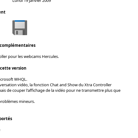
Lundi 19 janvier 2009
ent
 complémentaires
oller pour les webcams Hercules.
 cette version
Microsoft WHQL.
versation vidéo, la fonction Chat and Show du Xtra Controller
is de couper l'affichage de la vidéo pour ne transmettre plus que
problèmes mineurs.
portés
e