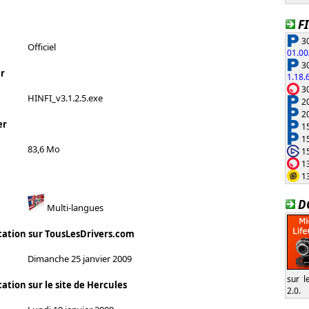
F
30
Officiel
01.00
30
r
1.18.
30
HINFI_v3.1.2.5.exe
20
20
er
15
15
83,6 Mo
15
13
13
D
Multi-langues
cation sur TousLesDrivers.com
Dimanche 25 janvier 2009
sur l
ation sur le site de Hercules
2.0.