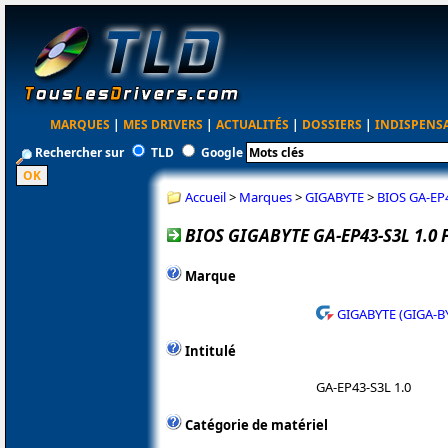
MARQUES
|
MES DRIVERS
|
ACTUALITÉS
|
DOSSIERS
|
INDISPENS
Rechercher sur
TLD
Google
Accueil
>
Marques
>
GIGABYTE
>
BIOS GA-EP4
BIOS GIGABYTE GA-EP43-S3L 1.0 
Marque
GIGABYTE (GIGA-B
Intitulé
GA-EP43-S3L 1.0
Catégorie de matériel