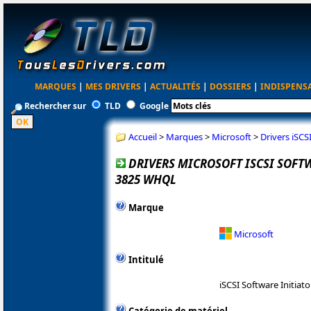
MARQUES
|
MES DRIVERS
|
ACTUALITÉS
|
DOSSIERS
|
INDISPENS
Rechercher sur
TLD
Google
Accueil
>
Marques
>
Microsoft
>
Drivers iSCS
DRIVERS MICROSOFT ISCSI SOFTW
3825 WHQL
Marque
Microsoft
Intitulé
iSCSI Software Initiato