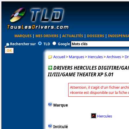
MARQUES
|
MES DRIVERS
|
ACTUALITÉS
|
DOSSIERS
|
INDISPENS
Rechercher sur
TLD
Google
Accueil
>
Marques
>
Hercules
>
Archives
>
Dr
DRIVERS HERCULES DIGIFIRE/G
II/III/GAME THEATER XP 5.01
Attention, il s'agit d'un fichier arc
récente est disponible sur la fiche
Marque
Hercules
Intitulé