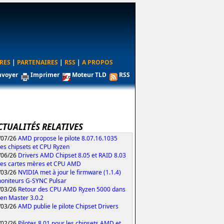
RES
|
PARTENAIRES
|
RSS
|
A PROPOS
nvoyer
Imprimer
Moteur TLD
RSS
CTUALITÉS RELATIVES
/07/26
AMD propose le pilote 8.07.16.1035
les chipsets et CPU Ryzen
/06/26
Drivers AMD Chipset 8.05 et RAID 8.03
les cartes mères et CPU AMD
/03/26
NVIDIA met à jour le firmware (1.1.4)
oniteurs G-SYNC Pulsar
/03/26
Retour des CPU AMD Ryzen 5000 dans
zen Master 3.0.2
/03/26
AMD publie le pilote Chipset Drivers
/02/26
Pilotes 8.01 pour les chipsets AMD et