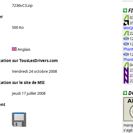
7236vC3.zip
F
er
03
31
500 Ko
WHQ
22
12
12
Phant
Anglais
12
Phan
cation sur TousLesDrivers.com
04
23
Vendredi 24 octobre 2008
23
23
ation sur le site de MSI
D
Jeudi 17 juillet 2008
ent
marqu
s'agi