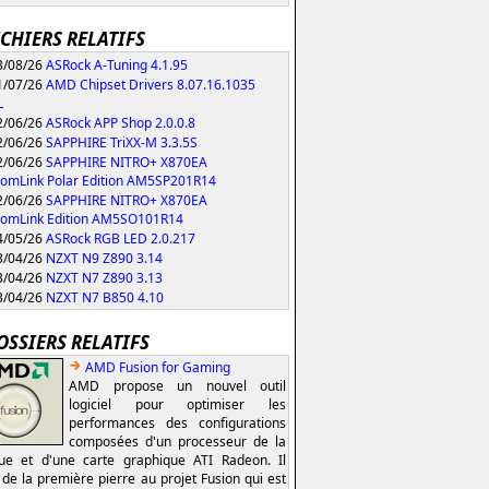
ICHIERS RELATIFS
/08/26
ASRock A-Tuning 4.1.95
/07/26
AMD Chipset Drivers 8.07.16.1035
L
/06/26
ASRock APP Shop 2.0.0.8
/06/26
SAPPHIRE TriXX-M 3.3.5S
/06/26
SAPPHIRE NITRO+ X870EA
omLink Polar Edition AM5SP201R14
/06/26
SAPPHIRE NITRO+ X870EA
tomLink Edition AM5SO101R14
/05/26
ASRock RGB LED 2.0.217
/04/26
NZXT N9 Z890 3.14
/04/26
NZXT N7 Z890 3.13
/04/26
NZXT N7 B850 4.10
OSSIERS RELATIFS
AMD Fusion for Gaming
AMD propose un nouvel outil
logiciel pour optimiser les
performances des configurations
composées d'un processeur de la
e et d'une carte graphique ATI Radeon. Il
t de la première pierre au projet Fusion qui est