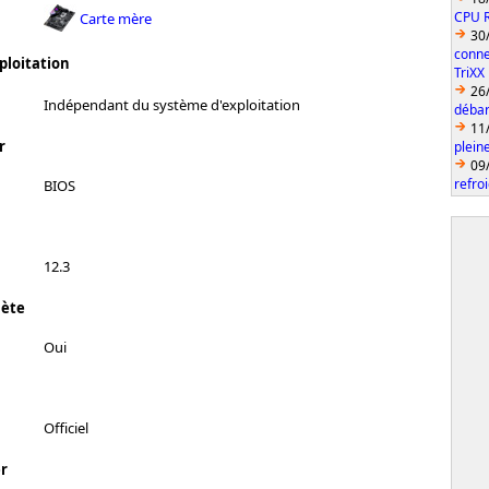
CPU 
Carte mère
30
conne
ploitation
TriXX
26
Indépendant du système d'exploitation
débar
11
r
plein
09
refro
BIOS
12.3
lète
Oui
Officiel
r