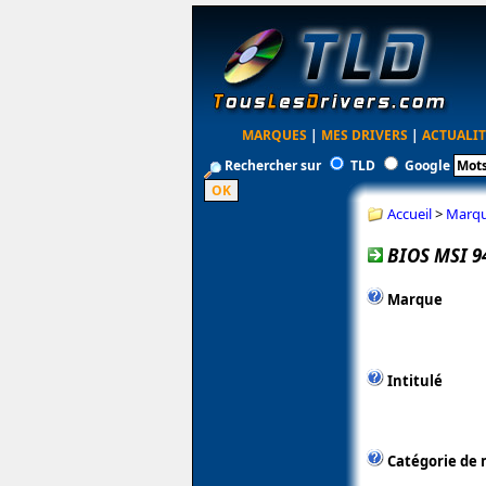
MARQUES
|
MES DRIVERS
|
ACTUALIT
Rechercher sur
TLD
Google
Accueil
>
Marq
BIOS MSI 9
Marque
Intitulé
Catégorie de 