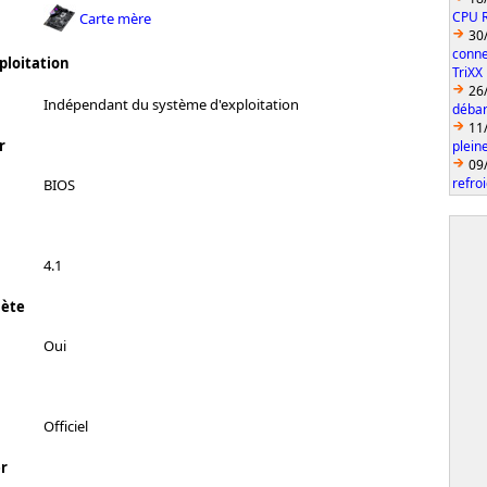
CPU 
Carte mère
30
conne
ploitation
TriXX
26
Indépendant du système d'exploitation
débar
11
r
plein
09
refro
BIOS
4.1
lète
Oui
Officiel
r