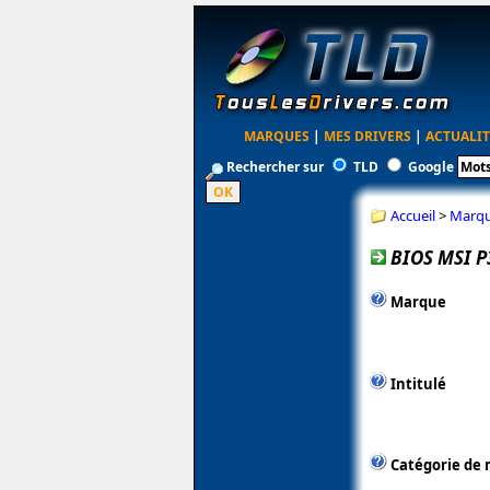
MARQUES
|
MES DRIVERS
|
ACTUALIT
Rechercher sur
TLD
Google
Accueil
>
Marq
BIOS MSI P
Marque
Intitulé
Catégorie de 