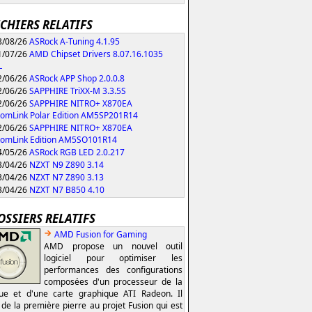
ICHIERS RELATIFS
/08/26
ASRock A-Tuning 4.1.95
/07/26
AMD Chipset Drivers 8.07.16.1035
L
/06/26
ASRock APP Shop 2.0.0.8
/06/26
SAPPHIRE TriXX-M 3.3.5S
/06/26
SAPPHIRE NITRO+ X870EA
omLink Polar Edition AM5SP201R14
/06/26
SAPPHIRE NITRO+ X870EA
tomLink Edition AM5SO101R14
/05/26
ASRock RGB LED 2.0.217
/04/26
NZXT N9 Z890 3.14
/04/26
NZXT N7 Z890 3.13
/04/26
NZXT N7 B850 4.10
OSSIERS RELATIFS
AMD Fusion for Gaming
AMD propose un nouvel outil
logiciel pour optimiser les
performances des configurations
composées d'un processeur de la
e et d'une carte graphique ATI Radeon. Il
t de la première pierre au projet Fusion qui est