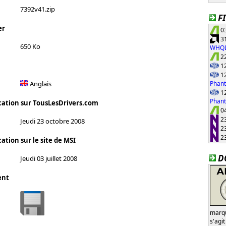
7392v41.zip
F
er
03
31
650 Ko
WHQ
22
12
12
Phant
Anglais
12
Phan
cation sur TousLesDrivers.com
04
23
Jeudi 23 octobre 2008
23
23
ation sur le site de MSI
D
Jeudi 03 juillet 2008
ent
marqu
s'agi