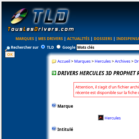
MARQUES
|
MES DRIVERS
|
ACTUALITÉS
|
DOSSIERS
|
INDISPENS
Rechercher sur
TLD
Google
Accueil
>
Marques
>
Hercules
>
Archives
>
Dr
DRIVERS HERCULES 3D PROPHET R
Attention, il s'agit d'un fichier arc
récente est disponible sur la fiche
Marque
Hercules
Intitulé