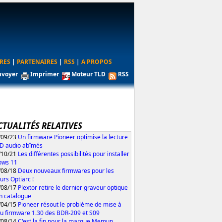
RES
|
PARTENAIRES
|
RSS
|
A PROPOS
nvoyer
Imprimer
Moteur TLD
RSS
CTUALITÉS RELATIVES
/09/23
Un firmware Pioneer optimise la lecture
D audio abîmés
/10/21
Les différentes possibilités pour installer
ows 11
/08/18
Deux nouveaux firmwares pour les
urs Optiarc !
/08/17
Plextor retire le dernier graveur optique
n catalogue
/04/15
Pioneer résout le problème de mise à
du firmware 1.30 des BDR-209 et S09
/08/14
C'est la fin pour la marque Memup