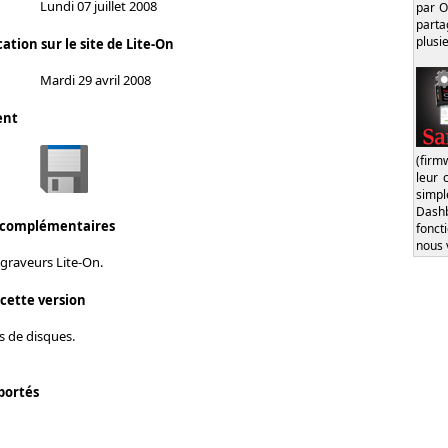
Lundi 07 juillet 2008
par O
part
plusi
ation sur le site de Lite-On
Mardi 29 avril 2008
ent
(firm
leur 
simp
Dash
 complémentaires
fonct
nous 
graveurs Lite-On.
 cette version
s de disques.
portés