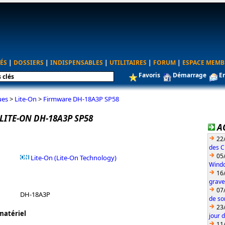
ÉS
|
DOSSIERS
|
INDISPENSABLES
|
UTILITAIRES
|
FORUM
|
ESPACE MEMB
Favoris
Démarrage
E
ues
>
Lite-On
>
Firmware DH-18A3P SP58
LITE-ON DH-18A3P SP58
A
22
des C
05
Lite-On (Lite-On Technology)
Wind
16
grave
07
DH-18A3P
de so
23
matériel
jour 
11