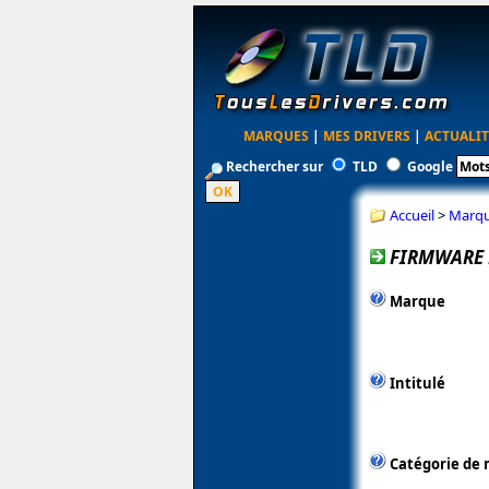
MARQUES
|
MES DRIVERS
|
ACTUALIT
Rechercher sur
TLD
Google
Accueil
>
Marq
FIRMWARE 
Marque
Intitulé
Catégorie de 