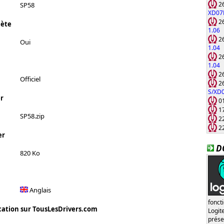
26
SP58
XD07
26
lète
1.06
26
Oui
1.04
26
1.04
26
Officiel
26
S/XD
r
01
17
SP58.zip
22
22
er
D
820 Ko
Anglais
fonct
cation sur TousLesDrivers.com
Logi
prése