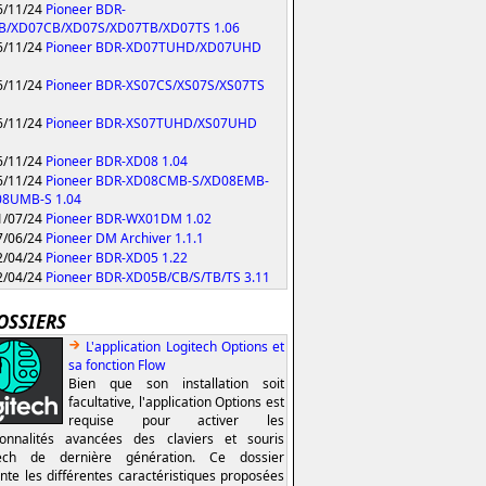
/11/24
Pioneer BDR-
B/XD07CB/XD07S/XD07TB/XD07TS 1.06
/11/24
Pioneer BDR-XD07TUHD/XD07UHD
/11/24
Pioneer BDR-XS07CS/XS07S/XS07TS
/11/24
Pioneer BDR-XS07TUHD/XS07UHD
/11/24
Pioneer BDR-XD08 1.04
/11/24
Pioneer BDR-XD08CMB-S/XD08EMB-
08UMB-S 1.04
/07/24
Pioneer BDR-WX01DM 1.02
/06/24
Pioneer DM Archiver 1.1.1
/04/24
Pioneer BDR-XD05 1.22
/04/24
Pioneer BDR-XD05B/CB/S/TB/TS 3.11
OSSIERS
L'application Logitech Options et
sa fonction Flow
Bien que son installation soit
facultative, l'application Options est
requise pour activer les
ionnalités avancées des claviers et souris
tech de dernière génération. Ce dossier
nte les différentes caractéristiques proposées