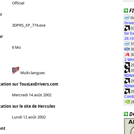
Officiel
F
r
04
Drive
3DPRS_XP_774.exe
03
for E
er
26.10
31
6 Mo
30
30
2 WH
29
29
Multi-langues
RDNA
29
cation sur TousLesDrivers.com
RDNA
29
Mercredi 14 août 2002
Combi
28
ation sur le site de Hercules
D
Lundi 12 août 2002
ent