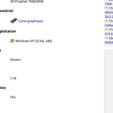
3D Prophet 7500/8500
7000 
17
matériel
400/5
26.5.
Carte graphique
17
Softw
17
ploitation
610.6
10
Windows XP (32 bit, x86)
NVIDI
r
Drivers
7.74
lète
Oui