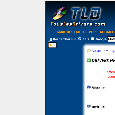
MARQUES
|
MES DRIVERS
|
ACTUALIT
Rechercher sur
TLD
Google
Accueil
>
Marq
DRIVERS HE
Atten
récen
Marque
Intitulé