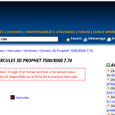
ÉS
|
DOSSIERS
|
INDISPENSABLES
|
UTILITAIRES
|
FORUM
|
ESPACE MEMB
Favoris
Démarrage
E
ues
>
Hercules
>
Archives
>
Drivers 3D Prophet 7500/8500 7.74
RCULES 3D PROPHET 7500/8500 7.74
A
29
tion, il s'agit d'un fichier archivé. Une version plus
RX 90
te est disponible sur la fiche de la marque Hercules.
28
of Wa
09
610.7
30
Hercules
4.1 c
30
probl
26