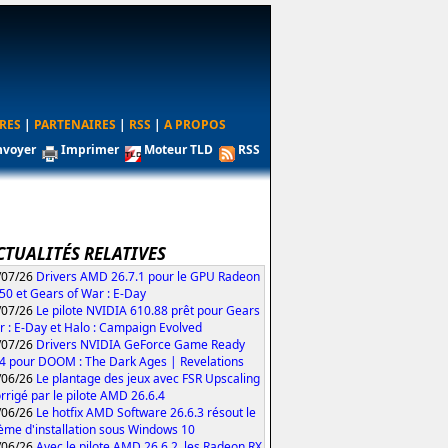
RES
|
PARTENAIRES
|
RSS
|
A PROPOS
nvoyer
Imprimer
Moteur TLD
RSS
CTUALITÉS RELATIVES
/07/26
Drivers AMD 26.7.1 pour le GPU Radeon
50 et Gears of War : E-Day
/07/26
Le pilote NVIDIA 610.88 prêt pour Gears
r : E-Day et Halo : Campaign Evolved
/07/26
Drivers NVIDIA GeForce Game Ready
4 pour DOOM : The Dark Ages | Revelations
/06/26
Le plantage des jeux avec FSR Upscaling
orrigé par le pilote AMD 26.6.4
/06/26
Le hotfix AMD Software 26.6.3 résout le
ème d'installation sous Windows 10
/06/26
Avec le pilote AMD 26.6.2, les Radeon RX