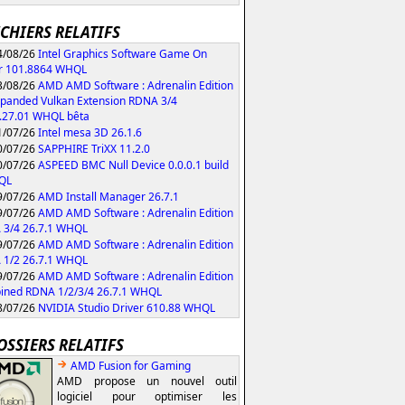
ICHIERS RELATIFS
/08/26
Intel Graphics Software Game On
r 101.8864 WHQL
/08/26
AMD AMD Software : Adrenalin Edition
xpanded Vulkan Extension RDNA 3/4
.27.01 WHQL bêta
/07/26
Intel mesa 3D 26.1.6
/07/26
SAPPHIRE TriXX 11.2.0
/07/26
ASPEED BMC Null Device 0.0.0.1 build
QL
/07/26
AMD Install Manager 26.7.1
/07/26
AMD AMD Software : Adrenalin Edition
 3/4 26.7.1 WHQL
/07/26
AMD AMD Software : Adrenalin Edition
 1/2 26.7.1 WHQL
/07/26
AMD AMD Software : Adrenalin Edition
ned RDNA 1/2/3/4 26.7.1 WHQL
/07/26
NVIDIA Studio Driver 610.88 WHQL
OSSIERS RELATIFS
AMD Fusion for Gaming
AMD propose un nouvel outil
logiciel pour optimiser les