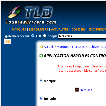
MARQUES
|
MES DRIVERS
|
ACTUALITÉS
|
DOSSIERS
|
INDISPENS
Rechercher sur
TLD
Google
Accueil
>
Marques
>
Hercules
>
Archives
>
Ap
APPLICATION HERCULES CONTROL
Attention, il s'agit d'un fichier arc
récente est disponible sur la fiche
Marque
Hercules
Intitulé