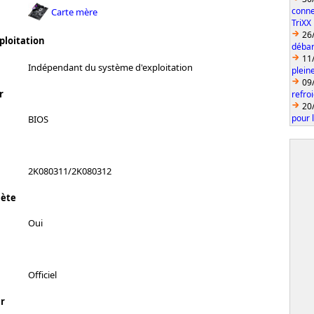
conne
Carte mère
TriXX
26
ploitation
débar
11
Indépendant du système d'exploitation
plein
09
r
refro
20
pour 
BIOS
2K080311/2K080312
lète
Oui
Officiel
r