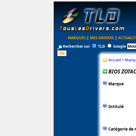
MARQUES
|
MES DRIVERS
|
ACTUALIT
Rechercher sur
TLD
Google
Accueil
>
Marq
BIOS ZOTAC
Marque
Intitulé
Catégorie de 