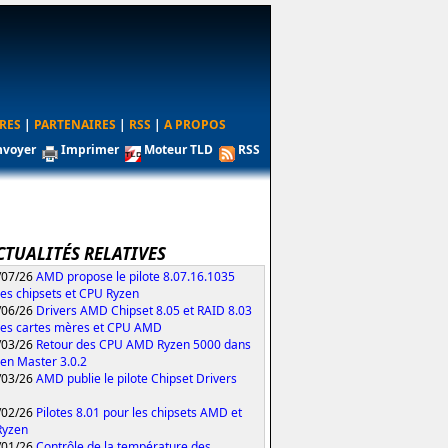
RES
|
PARTENAIRES
|
RSS
|
A PROPOS
nvoyer
Imprimer
Moteur TLD
RSS
CTUALITÉS RELATIVES
/07/26
AMD propose le pilote 8.07.16.1035
les chipsets et CPU Ryzen
/06/26
Drivers AMD Chipset 8.05 et RAID 8.03
les cartes mères et CPU AMD
/03/26
Retour des CPU AMD Ryzen 5000 dans
zen Master 3.0.2
/03/26
AMD publie le pilote Chipset Drivers
/02/26
Pilotes 8.01 pour les chipsets AMD et
Ryzen
/01/26
Contrôle de la température des