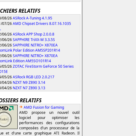
ICHIERS RELATIFS
/08/26
ASRock A-Tuning 4.1.95
/07/26
AMD Chipset Drivers 8.07.16.1035
L
/06/26
ASRock APP Shop 2.0.0.8
/06/26
SAPPHIRE TriXX-M 3.3.5S
/06/26
SAPPHIRE NITRO+ X870EA
omLink Polar Edition AM5SP201R14
/06/26
SAPPHIRE NITRO+ X870EA
tomLink Edition AM5SO101R14
/05/26
ZOTAC FireStorm GeForce 50 Series
.015E
/05/26
ASRock RGB LED 2.0.217
/04/26
NZXT N9 Z890 3.14
/04/26
NZXT N7 Z890 3.13
OSSIERS RELATIFS
AMD Fusion for Gaming
AMD propose un nouvel outil
logiciel pour optimiser les
performances des configurations
composées d'un processeur de la
e et d'une carte graphique ATI Radeon. Il