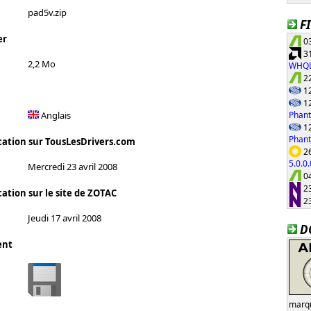
pad5v.zip
F
er
03
31
2,2 Mo
WHQ
22
12
12
Phant
Anglais
12
Phan
cation sur TousLesDrivers.com
26
5.0.0
Mercredi 23 avril 2008
04
23
ation sur le site de ZOTAC
23
Jeudi 17 avril 2008
D
ent
marqu