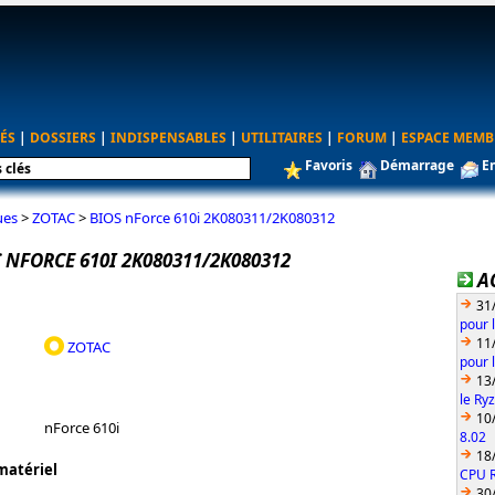
ÉS
|
DOSSIERS
|
INDISPENSABLES
|
UTILITAIRES
|
FORUM
|
ESPACE MEMB
Favoris
Démarrage
E
ues
>
ZOTAC
>
BIOS nForce 610i 2K080311/2K080312
 NFORCE 610I 2K080311/2K080312
A
31
pour 
11
ZOTAC
pour 
13
le Ry
10
nForce 610i
8.02
18
matériel
CPU 
30