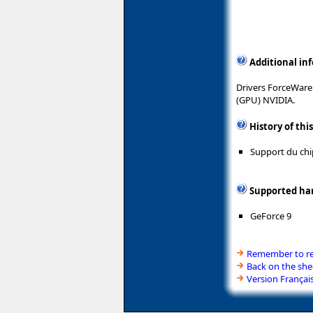
Additional in
Drivers ForceWare
(GPU) NVIDIA.
History of thi
Support du chi
Supported ha
GeForce 9
Remember to rea
Back on the she
Version Françai