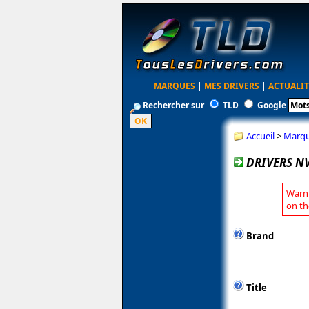
MARQUES
|
MES DRIVERS
|
ACTUALIT
Rechercher sur
TLD
Google
Accueil
>
Marq
DRIVERS NV
Warni
on th
Brand
Title