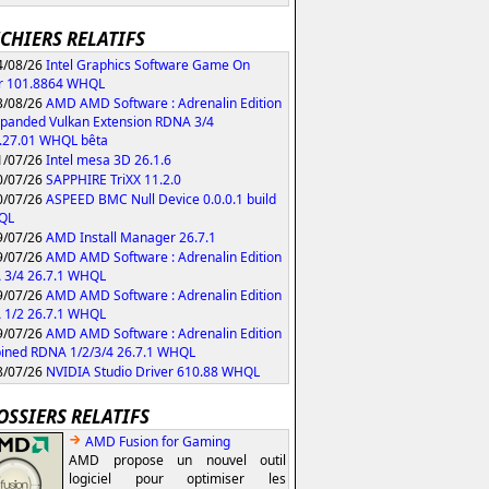
ICHIERS RELATIFS
/08/26
Intel Graphics Software Game On
r 101.8864 WHQL
/08/26
AMD AMD Software : Adrenalin Edition
xpanded Vulkan Extension RDNA 3/4
.27.01 WHQL bêta
/07/26
Intel mesa 3D 26.1.6
/07/26
SAPPHIRE TriXX 11.2.0
/07/26
ASPEED BMC Null Device 0.0.0.1 build
QL
/07/26
AMD Install Manager 26.7.1
/07/26
AMD AMD Software : Adrenalin Edition
 3/4 26.7.1 WHQL
/07/26
AMD AMD Software : Adrenalin Edition
 1/2 26.7.1 WHQL
/07/26
AMD AMD Software : Adrenalin Edition
ned RDNA 1/2/3/4 26.7.1 WHQL
/07/26
NVIDIA Studio Driver 610.88 WHQL
OSSIERS RELATIFS
AMD Fusion for Gaming
AMD propose un nouvel outil
logiciel pour optimiser les