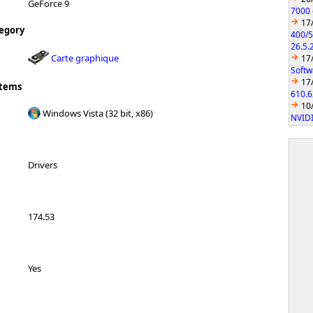
GeForce 9
7000 
17
egory
400/5
26.5.
Carte graphique
17
Softw
17
stems
610.6
10
Windows Vista (32 bit, x86)
NVIDI
Drivers
174.53
Yes