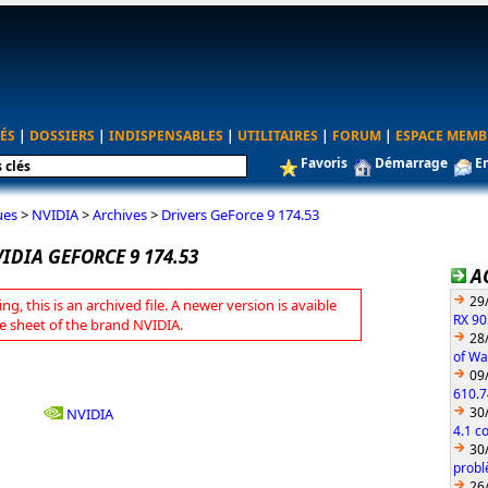
ÉS
|
DOSSIERS
|
INDISPENSABLES
|
UTILITAIRES
|
FORUM
|
ESPACE MEMB
Favoris
Démarrage
E
ues
>
NVIDIA
>
Archives
>
Drivers GeForce 9 174.53
IDIA GEFORCE 9 174.53
A
29
ng, this is an archived file. A newer version is avaible
RX 90
e sheet of the brand NVIDIA.
28
of Wa
09
610.7
30
NVIDIA
4.1 c
30
probl
26