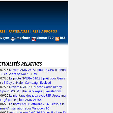
RES
|
PARTENAIRES
|
RSS
|
A PROPOS
nvoyer
Imprimer
Moteur TLD
RSS
CTUALITÉS RELATIVES
/07/26
Drivers AMD 26.7.1 pour le GPU Radeon
50 et Gears of War : E-Day
/07/26
Le pilote NVIDIA 610.88 prêt pour Gears
r : E-Day et Halo : Campaign Evolved
/07/26
Drivers NVIDIA GeForce Game Ready
4 pour DOOM : The Dark Ages | Revelations
/06/26
Le plantage des jeux avec FSR Upscaling
orrigé par le pilote AMD 26.6.4
/06/26
Le hotfix AMD Software 26.6.3 résout le
ème d'installation sous Windows 10
/06/26
Avec le pilote AMD 26.6.2, les Radeon RX