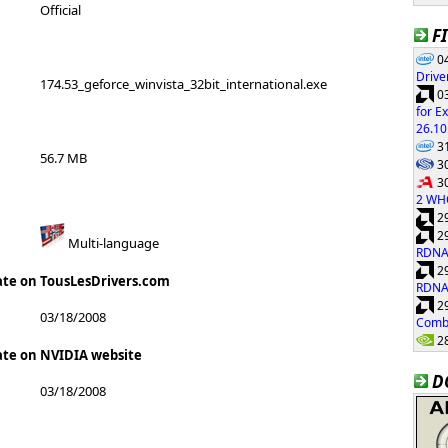
Official
F
04
Drive
174.53_geforce_winvista_32bit_international.exe
03
for E
26.10
31
56.7 MB
30
30
2 WH
29
29
Multi-language
RDNA
29
ate on TousLesDrivers.com
RDNA
29
03/18/2008
Combi
28
ate on NVIDIA website
D
03/18/2008