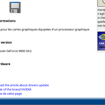
marqu
s'agi
si ch
formations
quell
non l
 pour les cartes graphiques équipées d'un processeur graphique
s version
pset GeForce 9600 GX2.
rdware
d the article about drivers update
et of the brand NVIDIA
se de cette page