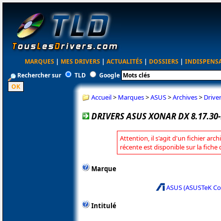
MARQUES
|
MES DRIVERS
|
ACTUALITÉS
|
DOSSIERS
|
INDISPENS
Rechercher sur
TLD
Google
Accueil
>
Marques
>
ASUS
>
Archives
>
Drive
DRIVERS ASUS XONAR DX 8.17.30
Attention, il s'agit d'un fichier arc
récente est disponible sur la fich
Marque
ASUS (ASUSTeK C
Intitulé