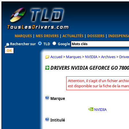
MARQUES
|
MES DRIVERS
|
ACTUALITÉS
|
DOSSIERS
|
INDISPENS
Rechercher sur
TLD
Google
Accueil
>
Marques
>
NVIDIA
>
Archives
>
Drive
DRIVERS NVIDIA GEFORCE GO 7800
Attention, il s'agit d'un fichier arch
est disponible sur la fiche de la ma
Marque
NVIDIA
Intitulé