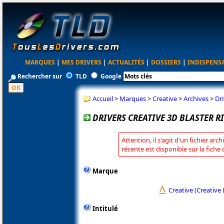
MARQUES
|
MES DRIVERS
|
ACTUALITÉS
|
DOSSIERS
|
INDISPENS
Rechercher sur
TLD
Google
Accueil
>
Marques
>
Creative
>
Archives
>
Dr
DRIVERS CREATIVE 3D BLASTER R
Attention, il s'agit d'un fichier arc
récente est disponible sur la fiche
Marque
Creative (Creative 
Intitulé