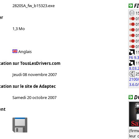
F
2820SA_fw_b15323.exe
15
er
01
01
1,3 Mo
01
01
01
01
Anglais
11
F6 9.
11
cation sur TousLesDrivers.com
8.03
25
Jeudi 08 novembre 2007
2100/
3.6.0
ation sur le site de Adaptec
D
Samedi 20 octobre 2007
ent
(firm
leur 