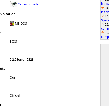
les R
Carte contrôleur
04
les d
ploitation
24
Space
MS-DOS
22
compa
r
19
compa
BIOS
5.2.0 build 15323
lète
Oui
Officiel
r