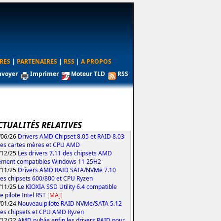
RES
|
PARTENAIRES
|
RSS
|
A PROPOS
nvoyer
Imprimer
Moteur TLD
RSS
CTUALITÉS RELATIVES
/06/26
Drivers AMD Chipset 8.05 et RAID 8.03
les cartes mères et CPU AMD
/12/25
Les drivers 7.11 des chipsets AMD
ement compatibles Windows 11 25H2
/11/25
Drivers AMD RAID SATA/NVMe 7.10
les chipsets 600/800 et CPU Ryzen
/11/25
Le KIOXIA SSD Utility 6.4 compatible
e pilote Intel RST
[MAJ]
/01/24
Nouveau pilote RAID NVMe/SATA 5.12
les chipsets et CPU AMD Ryzen
/12/22
AMD publie enfin les drivers RAID pour