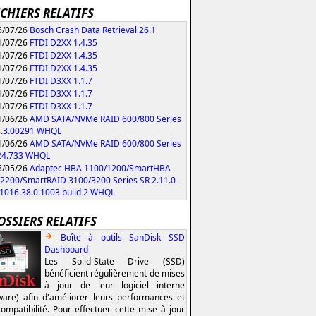
ICHIERS RELATIFS
/07/26
Bosch Crash Data Retrieval 26.1
/07/26
FTDI D2XX 1.4.35
/07/26
FTDI D2XX 1.4.35
/07/26
FTDI D2XX 1.4.35
/07/26
FTDI D3XX 1.1.7
/07/26
FTDI D3XX 1.1.7
/07/26
FTDI D3XX 1.1.7
/06/26
AMD SATA/NVMe RAID 600/800 Series
3.3.00291 WHQL
/06/26
AMD SATA/NVMe RAID 600/800 Series
.24.733 WHQL
/05/26
Adaptec HBA 1100/1200/SmartHBA
2200/SmartRAID 3100/3200 Series SR 2.11.0-
/1016.38.0.1003 build 2 WHQL
OSSIERS RELATIFS
Boîte à outils SanDisk SSD
Dashboard
Les Solid-State Drive (SSD)
bénéficient régulièrement de mises
à jour de leur logiciel interne
ware) afin d'améliorer leurs performances et
compatibilité. Pour effectuer cette mise à jour