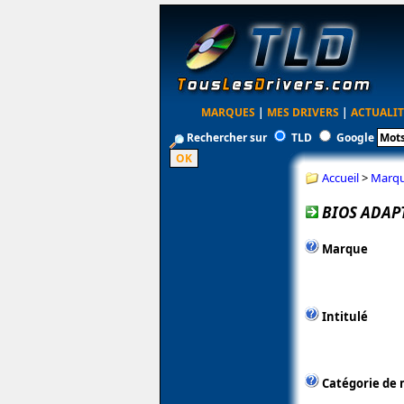
MARQUES
|
MES DRIVERS
|
ACTUALIT
Rechercher sur
TLD
Google
Accueil
>
Marq
BIOS ADAPT
Marque
Intitulé
Catégorie de 