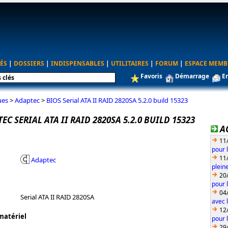
ÉS
|
DOSSIERS
|
INDISPENSABLES
|
UTILITAIRES
|
FORUM
|
ESPACE MEMB
Favoris
Démarrage
E
ues
>
Adaptec
>
BIOS Serial ATA II RAID 2820SA 5.2.0 build 15323
EC SERIAL ATA II RAID 2820SA 5.2.0 BUILD 15323
A
11
pour 
11
Adaptec
plein
20
pour 
04
Serial ATA II RAID 2820SA
avec l
12
matériel
pour 
29