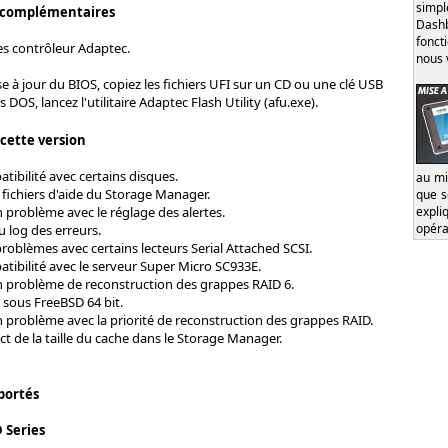
simp
 complémentaires
Dash
fonct
es contrôleur Adaptec.
nous 
se à jour du BIOS, copiez les fichiers UFI sur un CD ou une clé USB
 DOS, lancez l'utilitaire Adaptec Flash Utility (afu.exe).
 cette version
tibilité avec certains disques.
au mi
 fichiers d'aide du Storage Manager.
que s
expl
 problème avec le réglage des alertes.
opéra
 log des erreurs.
roblèmes avec certains lecteurs Serial Attached SCSI.
tibilité avec le serveur Super Micro SC933E.
n problème de reconstruction des grappes RAID 6.
 sous FreeBSD 64 bit.
n problème avec la priorité de reconstruction des grappes RAID.
ct de la taille du cache dans le Storage Manager.
portés
D Series