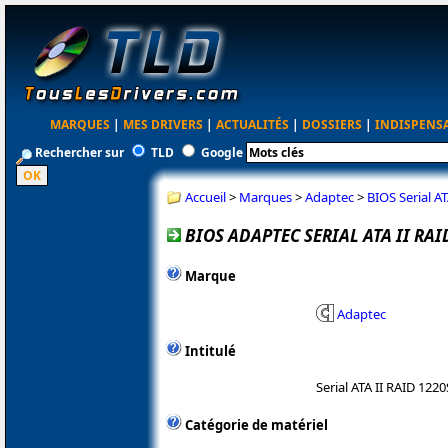
MARQUES
|
MES DRIVERS
|
ACTUALITÉS
|
DOSSIERS
|
INDISPENS
Rechercher sur
TLD
Google
Accueil
>
Marques
>
Adaptec
>
BIOS Serial A
BIOS ADAPTEC SERIAL ATA II RAID
Marque
Adaptec
Intitulé
Serial ATA II RAID 122
Catégorie de matériel