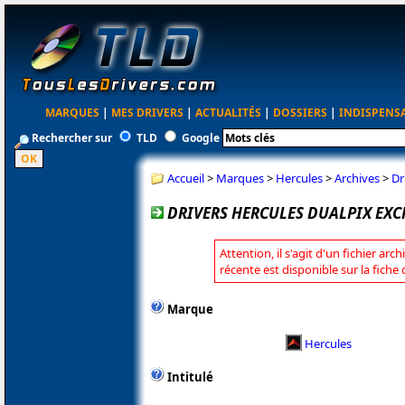
MARQUES
|
MES DRIVERS
|
ACTUALITÉS
|
DOSSIERS
|
INDISPENS
Rechercher sur
TLD
Google
Accueil
>
Marques
>
Hercules
>
Archives
>
Dr
DRIVERS HERCULES DUALPIX EXC
Attention, il s'agit d'un fichier arc
récente est disponible sur la fiche
Marque
Hercules
Intitulé