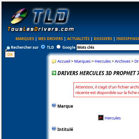
MARQUES
|
MES DRIVERS
|
ACTUALITÉS
|
DOSSIERS
|
INDISPENS
Rechercher sur
TLD
Google
Accueil
>
Marques
>
Hercules
>
Archives
>
Dr
DRIVERS HERCULES 3D PROPHET 7
Attention, il s'agit d'un fichier arc
récente est disponible sur la fiche
Marque
Hercules
Intitulé