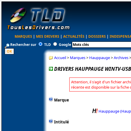
MARQUES
|
MES DRIVERS
|
ACTUALITÉS
|
DOSSIERS
|
INDISPENS
Rechercher sur
TLD
Google
Accueil
>
Marques
>
Hauppauge
>
Archives
DRIVERS HAUPPAUGE WINTV-USB 
Attention, il s'agit d'un fichier arc
récente est disponible sur la fic
Marque
Hauppauge (Haup
Intitulé