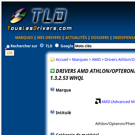
MARQUES
|
MES DRIVERS
|
ACTUALITÉS
|
DOSSIERS
|
INDISPENS
Rechercher sur
TLD
Google
Accueil
>
Marques
>
AMD
>
Drivers Athlon/
DRIVERS AMD ATHLON/OPTERO
1.3.2.53 WHQL
Marque
AMD (Advanced Mi
Intitulé
Athlon/Opteron/Phe