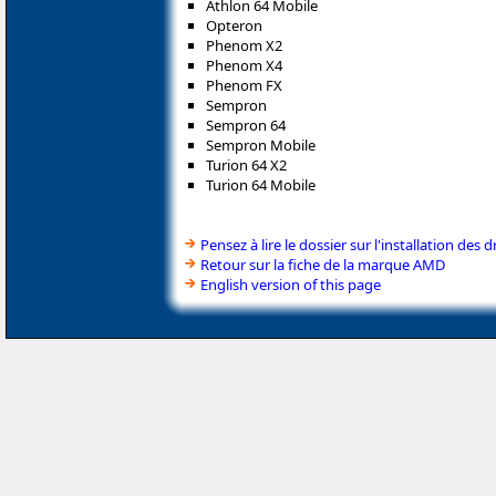
Athlon 64 Mobile
Opteron
Phenom X2
Phenom X4
Phenom FX
Sempron
Sempron 64
Sempron Mobile
Turion 64 X2
Turion 64 Mobile
Pensez à lire le dossier sur l'installation des d
Retour sur la fiche de la marque AMD
English version of this page