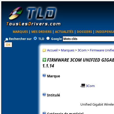
MARQUES
|
MES DRIVERS
|
ACTUALITÉS
|
DOSSIERS
|
INDISPENS
Rechercher sur
TLD
Google
Accueil
>
Marques
>
3Com
>
Firmware Unifie
FIRMWARE 3COM UNIFIED GIGABI
1.1.14
Marque
3Com
Intitulé
Unified Gigabit Wirele