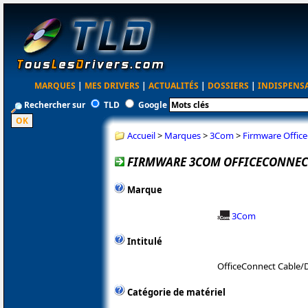
MARQUES
|
MES DRIVERS
|
ACTUALITÉS
|
DOSSIERS
|
INDISPENS
Rechercher sur
TLD
Google
Accueil
>
Marques
>
3Com
>
Firmware Offic
FIRMWARE 3COM OFFICECONNECT
Marque
3Com
Intitulé
OfficeConnect Cable/
Catégorie de matériel