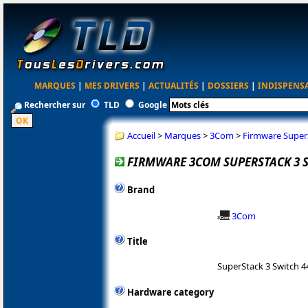
MARQUES
|
MES DRIVERS
|
ACTUALITÉS
|
DOSSIERS
|
INDISPENS
Rechercher sur
TLD
Google
Accueil
>
Marques
>
3Com
>
Firmware SuperS
FIRMWARE 3COM SUPERSTACK 3 S
Brand
3Com
Title
SuperStack 3 Switch 4
Hardware category