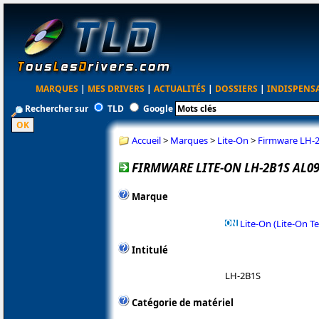
MARQUES
|
MES DRIVERS
|
ACTUALITÉS
|
DOSSIERS
|
INDISPENS
Rechercher sur
TLD
Google
Accueil
>
Marques
>
Lite-On
>
Firmware LH-
FIRMWARE LITE-ON LH-2B1S AL0
Marque
Lite-On (Lite-On T
Intitulé
LH-2B1S
Catégorie de matériel