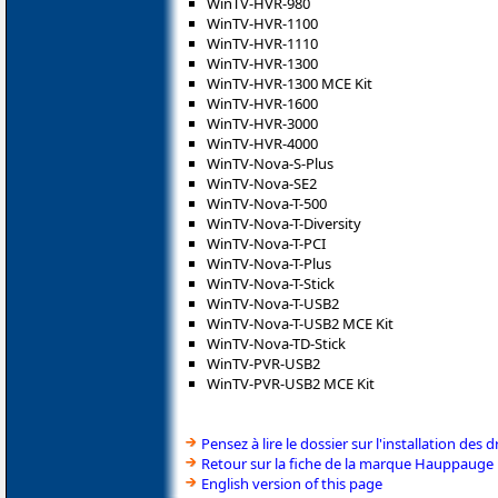
WinTV-HVR-980
WinTV-HVR-1100
WinTV-HVR-1110
WinTV-HVR-1300
WinTV-HVR-1300 MCE Kit
WinTV-HVR-1600
WinTV-HVR-3000
WinTV-HVR-4000
WinTV-Nova-S-Plus
WinTV-Nova-SE2
WinTV-Nova-T-500
WinTV-Nova-T-Diversity
WinTV-Nova-T-PCI
WinTV-Nova-T-Plus
WinTV-Nova-T-Stick
WinTV-Nova-T-USB2
WinTV-Nova-T-USB2 MCE Kit
WinTV-Nova-TD-Stick
WinTV-PVR-USB2
WinTV-PVR-USB2 MCE Kit
Pensez à lire le dossier sur l'installation des d
Retour sur la fiche de la marque Hauppauge
English version of this page