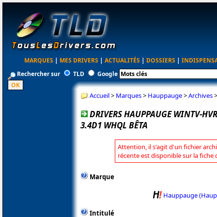
MARQUES
|
MES DRIVERS
|
ACTUALITÉS
|
DOSSIERS
|
INDISPENS
Rechercher sur
TLD
Google
Accueil
>
Marques
>
Hauppauge
>
Archives
DRIVERS HAUPPAUGE WINTV-HVR
3.4D1 WHQL BÊTA
Attention, il s'agit d'un fichier arc
récente est disponible sur la fic
Marque
Hauppauge (Haup
Intitulé