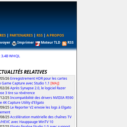
RES
|
PARTENAIRES
|
RSS
|
A PROPOS
nvoyer
Imprimer
Moteur TLD
RSS
2 3.4B WHQL
CTUALITÉS RELATIVES
/05/26
Enregistrement HDR pour les cartes
o Game Capture avec Studio 1.1
[MAJ]
/02/26
Après Synapse 2.0, le logiciel Razer
se 3 tire sa révérence
/12/25
Incompatibilité des drivers NVIDIA R590
le 4K Capture Utility d'Elgato
/09/25
Le Reporter V2 envoie les logs à Elgato
tement
/08/25
Accélération matérielle des chaînes TV
4/HEVC avec Hauppauge WinTV 10
/07/25
Elgato finalise Studio 1.0 avec support