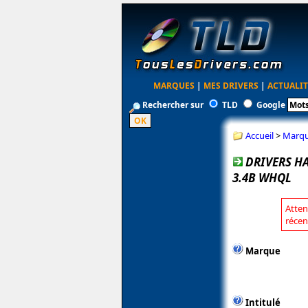
MARQUES
|
MES DRIVERS
|
ACTUALIT
Rechercher sur
TLD
Google
Accueil
>
Marq
DRIVERS H
3.4B WHQL
Atten
récen
Marque
Intitulé