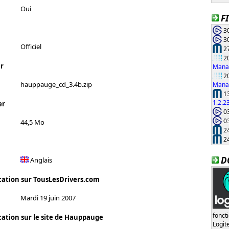
Oui
F
30
30
Officiel
27
20
r
Manag
20
hauppauge_cd_3.4b.zip
Manag
13
1.2.2
er
03
03
44,5 Mo
24
24
D
Anglais
cation sur TousLesDrivers.com
Mardi 19 juin 2007
fonct
cation sur le site de Hauppauge
Logi