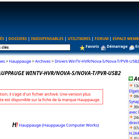
ÉS
|
DOSSIERS
|
INDISPENSABLES
|
UTILITAIRES
|
FORUM
|
ESPACE MEMB
Favoris
Démarrage
E
ues
>
Hauppauge
>
Archives
>
Drivers WinTV-HVR/Nova-S/Nova-T/PVR-USB
AUPPAUGE WINTV-HVR/NOVA-S/NOVA-T/PVR-USB2
A
13
Elgat
tion, il s'agit d'un fichier archivé. Une version plus
09
te est disponible sur la fiche de la marque Hauppauge.
Synap
30
avec 
24
direc
Hauppauge (Hauppauge Computer Works)
07
H.26
31