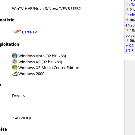
du Ga
WinTV-HVR/Nova-S/Nova-T/PVR-USB2
21
Studi
matériel
08
en 2
10
Carte TV
boîti
06
ploitation
MK.2 
1.7.6
Windows Vista (32 bit, x86)
Windows XP (32 bit, x86)
Windows XP Media Center Edition
Windows 2000
r
Drivers
3.4B WHQL
lète