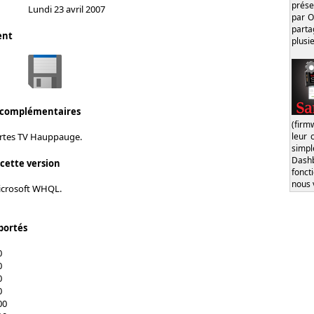
prése
Lundi 23 avril 2007
par O
part
ent
plusi
 complémentaires
(firm
leur 
cartes TV Hauppauge.
simp
Dash
 cette version
fonct
nous 
Microsoft WHQL.
portés
0
0
0
0
00