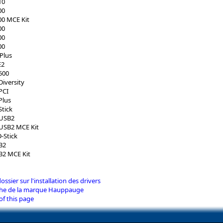
10
00
0 MCE Kit
00
00
00
Plus
E2
500
iversity
PCI
Plus
tick
-USB2
USB2 MCE Kit
-Stick
B2
2 MCE Kit
dossier sur l'installation des drivers
iche de la marque Hauppauge
of this page