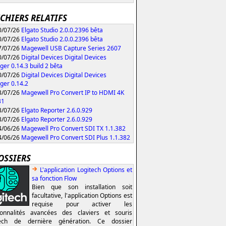
ICHIERS RELATIFS
/07/26
Elgato Studio 2.0.0.2396 bêta
/07/26
Elgato Studio 2.0.0.2396 bêta
/07/26
Magewell USB Capture Series 2607
/07/26
Digital Devices Digital Devices
er 0.14.3 build 2 bêta
/07/26
Digital Devices Digital Devices
er 0.14.2
/07/26
Magewell Pro Convert IP to HDMI 4K
31
/07/26
Elgato Reporter 2.6.0.929
/07/26
Elgato Reporter 2.6.0.929
/06/26
Magewell Pro Convert SDI TX 1.1.382
/06/26
Magewell Pro Convert SDI Plus 1.1.382
OSSIERS
L'application Logitech Options et
sa fonction Flow
Bien que son installation soit
facultative, l'application Options est
requise pour activer les
ionnalités avancées des claviers et souris
tech de dernière génération. Ce dossier