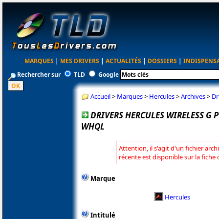
MARQUES
|
MES DRIVERS
|
ACTUALITÉS
|
DOSSIERS
|
INDISPENS
Rechercher sur
TLD
Google
Accueil
>
Marques
>
Hercules
>
Archives
>
Dr
DRIVERS HERCULES WIRELESS G PC
WHQL
Attention, il s'agit d'un fichier arc
récente est disponible sur la fiche
Marque
Hercules
Intitulé