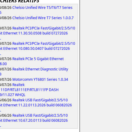
ICHIERS RELATIFS
/08/26
Chelsio Unified Wire T5/T6/T7 Series
6
/08/26
Chelsio Unified Wire T7 Series 1.0.0.7
/07/26
Realtek PCI/PCIe Fast/Gigabit/2.5/5/10
it Ethernet 11.30.50.0508 build 07272026
L
/07/26
Realtek PCI/PCIe Fast/Gigabit/2.5/5/10
it Ethernet 10.080.50.0407 build 07272026
L
/07/26
Realtek PCIe 5 Gigabit Ethernet
8.00
/07/26
Realtek Ethernet Diagnostic Utility
3
/07/26
Motorcomm YT6801 Series 1.0.34
/07/26
Realtek
111DP/RTL8111EP/RTL8111FP DASH
79/11.027 WHQL
/06/26
Realtek USB Fast/Gigabit/2.5/5/10
it Ethernet 11.22.0113.2026 build 06082026
L
/06/26
Realtek USB Fast/Gigabit/2.5/5/10
it Ethernet 10.67.20.0113 build 06082026
L