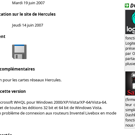
Mardi 19 juin 2007
D
ation sur le site de Hercules
Jeudi 14 juin 2007
ent
fonct
Logi
prése
par O
part
plusi
 complémentaires
on pour les cartes réseaux Hercules.
 cette version
(firm
Microsoft WHQL pour Windows 2000/XP/Vista/XP-64/Vista-64.
leur 
 de toutes les éditions 32 bit et 64 bit de Windows Vista.
simp
n problème de connexion aux routeurs Inventel Livebox en mode
Dash
fonct
nous 