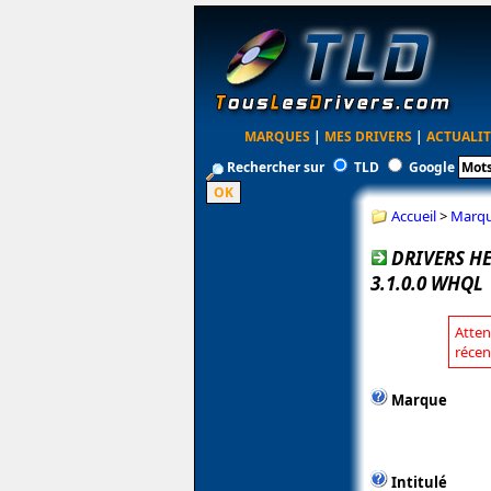
MARQUES
|
MES DRIVERS
|
ACTUALIT
Rechercher sur
TLD
Google
Accueil
>
Marq
DRIVERS HE
3.1.0.0 WHQL
Atten
récen
Marque
Intitulé