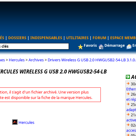
ÉS
|
DOSSIERS
|
INDISPENSABLES
|
UTILITAIRES
|
FORUM
|
ESPACE MEMB
Favoris
Démarrage
E
ues
>
Hercules
>
Archives
>
Drivers Wireless G USB 2.0 HWGUSB2-54-LB 3.1.
RCULES WIRELESS G USB 2.0 HWGUSB2-54-LB
A
30
Ether
tion, il s'agit d'un fichier archivé. Une version plus
26
te est disponible sur la fiche de la marque Hercules.
et ré
25
adapt
21
activ
Hercules
02
acces
05