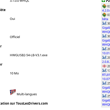
F
3.1.0.0 WHQL
03
lète
4.2.0.
03
Oui
bêta
30
Gigab
WHQ
30
Officiel
Gigab
WHQ
r
20
10.01
HWGUSB2-54-LB-V3.1.exe
20
2.0.8.
er
20
13
10 Mo
RTL8
10.0
25
Gigab
WHQ
Multi-langues
25
Gigab
cation sur TousLesDrivers.com
WHQ