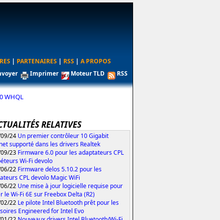
RES
|
PARTENAIRES
|
RSS
|
A PROPOS
nvoyer
Imprimer
Moteur TLD
RSS
0.0 WHQL
CTUALITÉS RELATIVES
/09/24
Un premier contrôleur 10 Gigabit
net supporté dans les drivers Realtek
/09/23
Firmware 6.0 pour les adaptateurs CPL
péteurs Wi-Fi devolo
/06/22
Firmware delos 5.10.2 pour les
ateurs CPL devolo Magic WiFi
/06/22
Une mise à jour logicielle requise pour
er le Wi-Fi 6E sur Freebox Delta (R2)
/02/22
Le pilote Intel Bluetooth prêt pour les
soires Engineered for Intel Evo
/01/22
Nouveaux drivers Intel Bluetooth/Wi-Fi