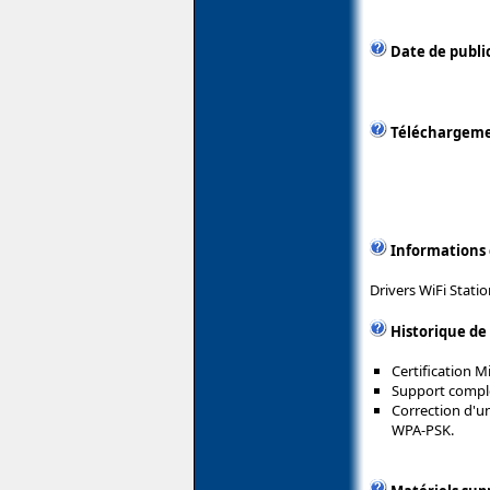
Date de public
Téléchargem
Informations
Drivers WiFi Stati
Historique de
Certification 
Support complet
Correction d'u
WPA-PSK.