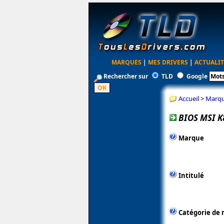
MARQUES
|
MES DRIVERS
|
ACTUALIT
Rechercher sur
TLD
Google
Accueil
>
Marq
BIOS MSI K
Marque
Intitulé
Catégorie de 