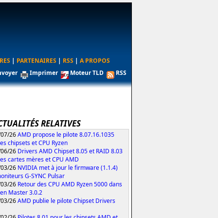
RES
|
PARTENAIRES
|
RSS
|
A PROPOS
nvoyer
Imprimer
Moteur TLD
RSS
CTUALITÉS RELATIVES
/07/26
AMD propose le pilote 8.07.16.1035
les chipsets et CPU Ryzen
/06/26
Drivers AMD Chipset 8.05 et RAID 8.03
les cartes mères et CPU AMD
/03/26
NVIDIA met à jour le firmware (1.1.4)
oniteurs G-SYNC Pulsar
/03/26
Retour des CPU AMD Ryzen 5000 dans
zen Master 3.0.2
/03/26
AMD publie le pilote Chipset Drivers
/02/26
Pilotes 8.01 pour les chipsets AMD et