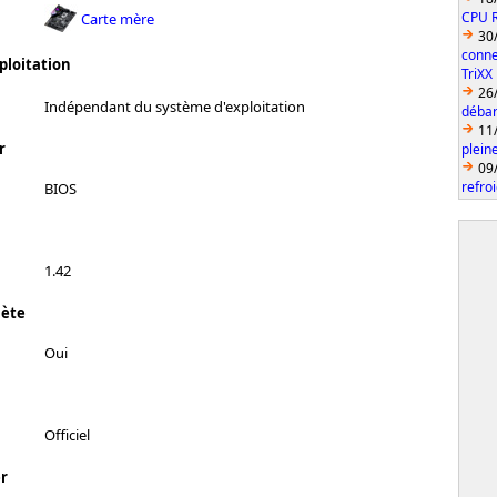
CPU 
Carte mère
30
conne
ploitation
TriXX
26
Indépendant du système d'exploitation
débar
11
r
plein
09
refro
BIOS
1.42
lète
Oui
Officiel
r