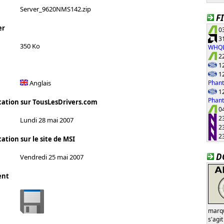
Server_9620NMS142.zip
F
er
03
31
350 Ko
WHQ
22
12
12
Phant
Anglais
12
Phan
cation sur TousLesDrivers.com
04
23
Lundi 28 mai 2007
23
23
ation sur le site de MSI
D
Vendredi 25 mai 2007
ent
marqu
s'agi