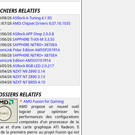
ICHIERS RELATIFS
/08/26
ASRock A-Tuning 4.1.95
/07/26
AMD Chipset Drivers 8.07.16.1035
L
/06/26
ASRock APP Shop 2.0.0.8
/06/26
SAPPHIRE TriXX-M 3.3.5S
/06/26
SAPPHIRE NITRO+ X870EA
omLink Polar Edition AM5SP201R14
/06/26
SAPPHIRE NITRO+ X870EA
tomLink Edition AM5SO101R14
/05/26
ASRock RGB LED 2.0.217
/04/26
NZXT N9 Z890 3.14
/04/26
NZXT N7 Z890 3.13
/04/26
NZXT N7 B850 4.10
OSSIERS RELATIFS
AMD Fusion for Gaming
AMD propose un nouvel outil
logiciel pour optimiser les
performances des configurations
composées d'un processeur de la
e et d'une carte graphique ATI Radeon. Il
t de la première pierre au projet Fusion qui est