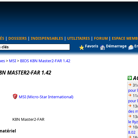
ÉS
|
DOSSIERS
|
INDISPENSABLES
|
UTILITAIRES
|
FORUM
|
ESPACE MEMB
Favoris
Démarrage
E
ues
>
MSI
>
BIOS K8N Master2-FAR 1.42
8N MASTER2-FAR 1.42
A
31
pour 
11
MSI (Micro-Star International)
pour 
13
des m
13
K8N Master2-FAR
le Ry
10
matériel
8.02
18