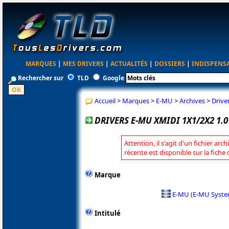
MARQUES
|
MES DRIVERS
|
ACTUALITÉS
|
DOSSIERS
|
INDISPENS
Rechercher sur
TLD
Google
Accueil
>
Marques
>
E-MU
>
Archives
>
Drive
DRIVERS E-MU XMIDI 1X1/2X2 1.
Attention, il s'agit d'un fichier arc
récente est disponible sur la fich
Marque
E-MU (E-MU Syste
Intitulé