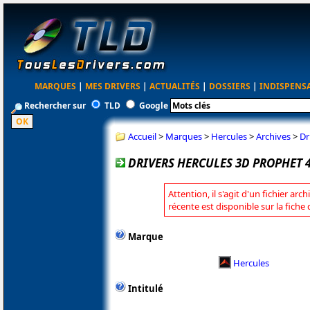
MARQUES
|
MES DRIVERS
|
ACTUALITÉS
|
DOSSIERS
|
INDISPENS
Rechercher sur
TLD
Google
Accueil
>
Marques
>
Hercules
>
Archives
>
Dr
DRIVERS HERCULES 3D PROPHET 4
Attention, il s'agit d'un fichier arc
récente est disponible sur la fiche
Marque
Hercules
Intitulé