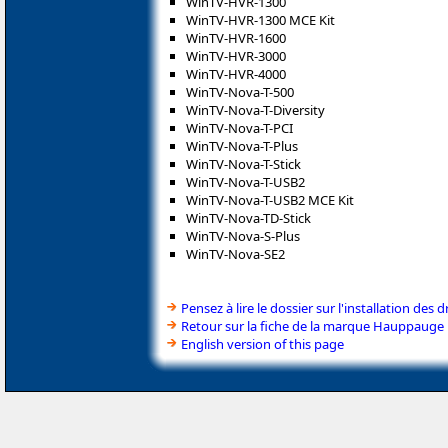
WinTV-HVR-1300
WinTV-HVR-1300 MCE Kit
WinTV-HVR-1600
WinTV-HVR-3000
WinTV-HVR-4000
WinTV-Nova-T-500
WinTV-Nova-T-Diversity
WinTV-Nova-T-PCI
WinTV-Nova-T-Plus
WinTV-Nova-T-Stick
WinTV-Nova-T-USB2
WinTV-Nova-T-USB2 MCE Kit
WinTV-Nova-TD-Stick
WinTV-Nova-S-Plus
WinTV-Nova-SE2
Pensez à lire le dossier sur l'installation des d
Retour sur la fiche de la marque Hauppauge
English version of this page