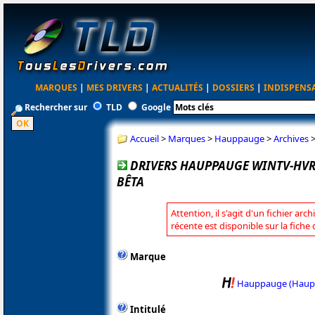
MARQUES
|
MES DRIVERS
|
ACTUALITÉS
|
DOSSIERS
|
INDISPENS
Rechercher sur
TLD
Google
Accueil
>
Marques
>
Hauppauge
>
Archives
DRIVERS HAUPPAUGE WINTV-HVR
BÊTA
Attention, il s'agit d'un fichier arc
récente est disponible sur la fic
Marque
Hauppauge (Haup
Intitulé