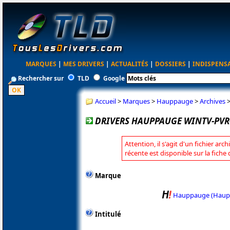
MARQUES
|
MES DRIVERS
|
ACTUALITÉS
|
DOSSIERS
|
INDISPENS
Rechercher sur
TLD
Google
Accueil
>
Marques
>
Hauppauge
>
Archives
DRIVERS HAUPPAUGE WINTV-PVR-
Attention, il s'agit d'un fichier arc
récente est disponible sur la fic
Marque
Hauppauge (Haup
Intitulé