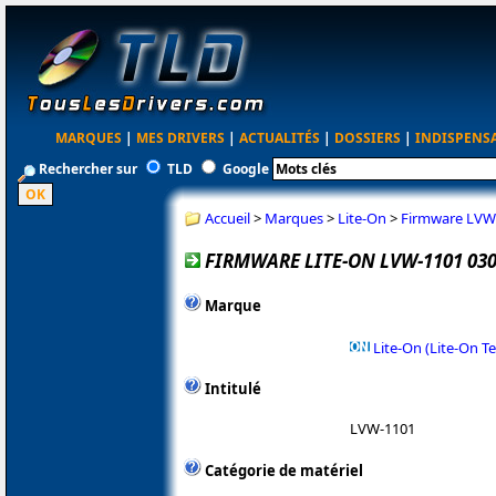
MARQUES
|
MES DRIVERS
|
ACTUALITÉS
|
DOSSIERS
|
INDISPENS
Rechercher sur
TLD
Google
Accueil
>
Marques
>
Lite-On
>
Firmware LVW
FIRMWARE LITE-ON LVW-1101 03
Marque
Lite-On (Lite-On T
Intitulé
LVW-1101
Catégorie de matériel