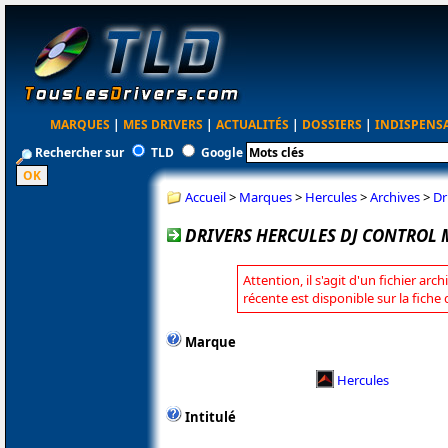
MARQUES
|
MES DRIVERS
|
ACTUALITÉS
|
DOSSIERS
|
INDISPENS
Rechercher sur
TLD
Google
Accueil
>
Marques
>
Hercules
>
Archives
>
Dr
DRIVERS HERCULES DJ CONTROL 
Attention, il s'agit d'un fichier arc
récente est disponible sur la fiche
Marque
Hercules
Intitulé