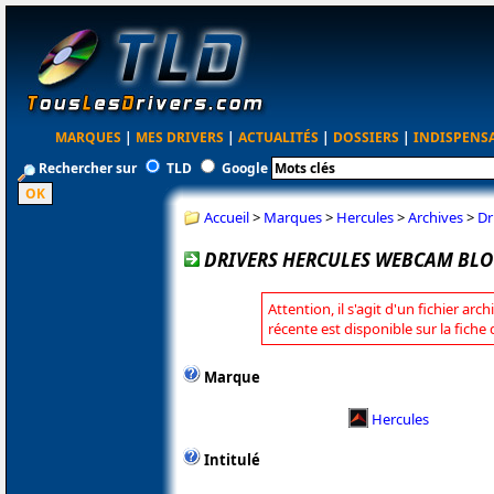
MARQUES
|
MES DRIVERS
|
ACTUALITÉS
|
DOSSIERS
|
INDISPENS
Rechercher sur
TLD
Google
Accueil
>
Marques
>
Hercules
>
Archives
>
Dr
DRIVERS HERCULES WEBCAM BLOG
Attention, il s'agit d'un fichier arc
récente est disponible sur la fiche
Marque
Hercules
Intitulé