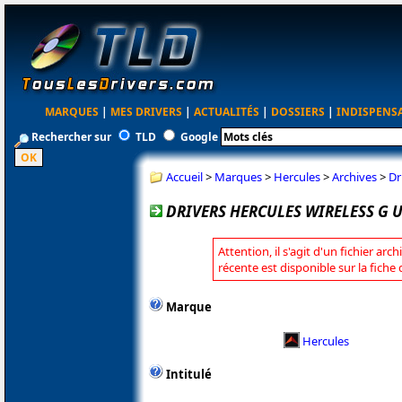
MARQUES
|
MES DRIVERS
|
ACTUALITÉS
|
DOSSIERS
|
INDISPENS
Rechercher sur
TLD
Google
Accueil
>
Marques
>
Hercules
>
Archives
>
Dr
DRIVERS HERCULES WIRELESS G US
Attention, il s'agit d'un fichier arc
récente est disponible sur la fiche
Marque
Hercules
Intitulé