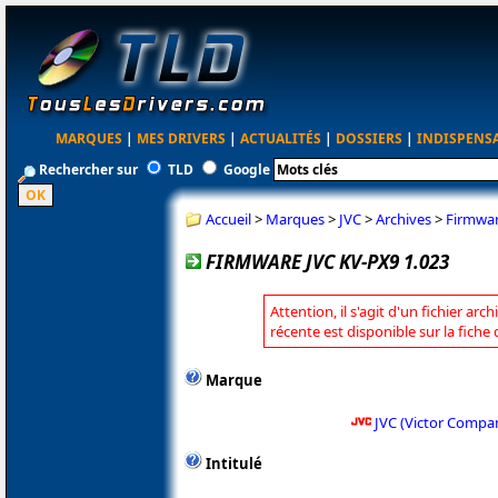
MARQUES
|
MES DRIVERS
|
ACTUALITÉS
|
DOSSIERS
|
INDISPENS
Rechercher sur
TLD
Google
Accueil
>
Marques
>
JVC
>
Archives
>
Firmwar
FIRMWARE JVC KV-PX9 1.023
Attention, il s'agit d'un fichier arc
récente est disponible sur la fiche
Marque
JVC (Victor Compa
Intitulé