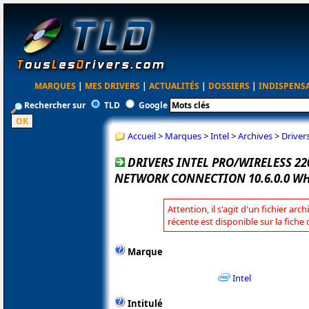
MARQUES
|
MES DRIVERS
|
ACTUALITÉS
|
DOSSIERS
|
INDISPENS
Rechercher sur
TLD
Google
Accueil
>
Marques
>
Intel
>
Archives
>
Driver
DRIVERS INTEL PRO/WIRELESS 2
NETWORK CONNECTION 10.6.0.0 W
Attention, il s'agit d'un fichier arc
récente est disponible sur la fiche 
Marque
Intel
Intitulé