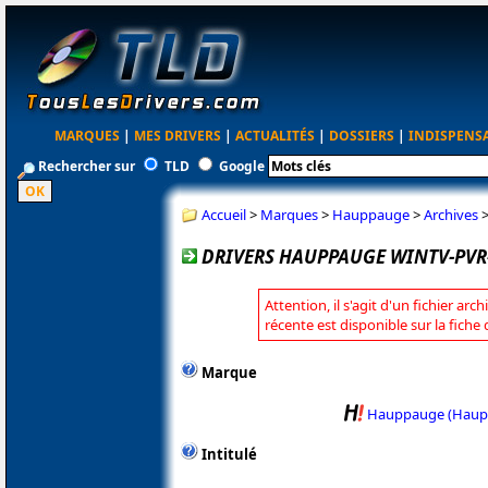
MARQUES
|
MES DRIVERS
|
ACTUALITÉS
|
DOSSIERS
|
INDISPENS
Rechercher sur
TLD
Google
Accueil
>
Marques
>
Hauppauge
>
Archives
DRIVERS HAUPPAUGE WINTV-PVR-1
Attention, il s'agit d'un fichier arc
récente est disponible sur la fic
Marque
Hauppauge (Haup
Intitulé