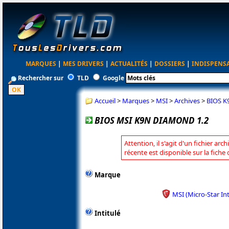
MARQUES
|
MES DRIVERS
|
ACTUALITÉS
|
DOSSIERS
|
INDISPENS
Rechercher sur
TLD
Google
Accueil
>
Marques
>
MSI
>
Archives
>
BIOS K
BIOS MSI K9N DIAMOND 1.2
Attention, il s'agit d'un fichier arc
récente est disponible sur la fiche
Marque
MSI (Micro-Star In
Intitulé