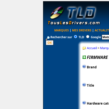
MARQUES
|
MES DRIVERS
|
ACTUALIT
Rechercher sur
TLD
Google
Accueil
>
Marq
FIRMWARE M
Brand
Title
Hardware cat