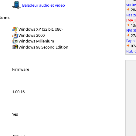
sortie
Baladeur audio et vidéo
28
Resiz
stems
[MAJ]
13
Windows XP (32 bit, x86)
NVIDI
Windows 2000
27
l'app
Windows Millenium
07
Windows 98 Second Edition
RGB C
Firmware
1.00.16
Yes