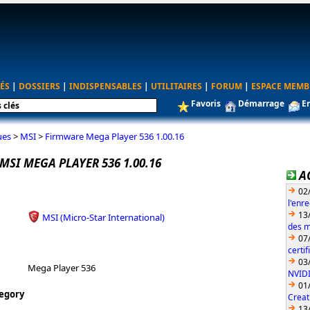
ÉS
|
DOSSIERS
|
INDISPENSABLES
|
UTILITAIRES
|
FORUM
|
ESPACE MEMB
Favoris
Démarrage
E
ues
>
MSI
>
Firmware Mega Player 536 1.00.16
SI MEGA PLAYER 536 1.00.16
A
02
l'enr
13
MSI (Micro-Star International)
des m
07
certi
03
Mega Player 536
NVID
01
egory
Creat
13