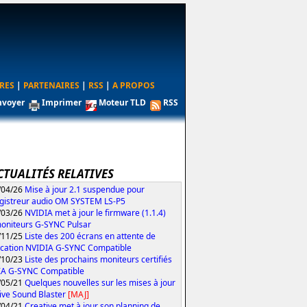
RES
|
PARTENAIRES
|
RSS
|
A PROPOS
nvoyer
Imprimer
Moteur TLD
RSS
CTUALITÉS RELATIVES
/04/26
Mise à jour 2.1 suspendue pour
egistreur audio OM SYSTEM LS-P5
/03/26
NVIDIA met à jour le firmware (1.1.4)
oniteurs G-SYNC Pulsar
/11/25
Liste des 200 écrans en attente de
fication NVIDIA G-SYNC Compatible
/10/23
Liste des prochains moniteurs certifiés
IA G-SYNC Compatible
/05/21
Quelques nouvelles sur les mises à jour
ive Sound Blaster
[MAJ]
/04/21
Creative met à jour son planning de