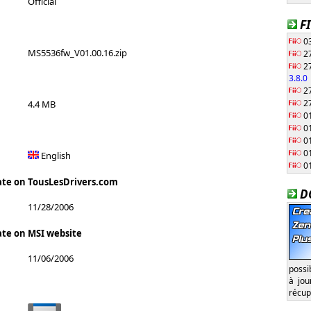
Official
F
03
MS5536fw_V01.00.16.zip
27
27
3.8.0
27
27
4.4 MB
01
01
01
01
English
01
ate on TousLesDrivers.com
D
11/28/2006
ate on MSI website
11/06/2006
possi
à jou
récup