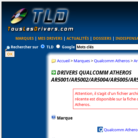
MARQUES
|
MES DRIVERS
|
ACTUALITÉS
|
DOSSIERS
|
INDISPENS
Rechercher sur
TLD
Google
Accueil
>
Marques
>
Qualcomm Atheros
>
Ar
DRIVERS QUALCOMM ATHEROS
AR5001/AR5002/AR5004/AR5005/AR5
Attention, il s'agit d'un fichier arc
récente est disponible sur la fic
Atheros.
Marque
Qualcomm Athero