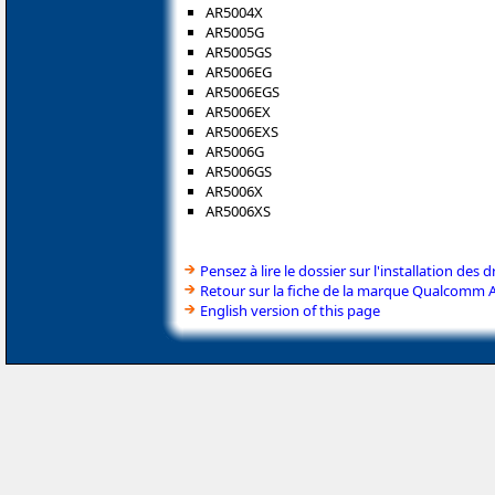
AR5004X
AR5005G
AR5005GS
AR5006EG
AR5006EGS
AR5006EX
AR5006EXS
AR5006G
AR5006GS
AR5006X
AR5006XS
Pensez à lire le dossier sur l'installation des d
Retour sur la fiche de la marque Qualcomm 
English version of this page