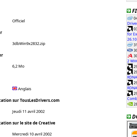
F
04
Officiel
Drive
03
r
for E
26.10
3dbWin9x2832.zip
31
30
er
30
2 WH
6,2 Mo
29
29
RDNA
29
RDNA
Anglais
29
Combi
cation sur TousLesDrivers.com
28
Jeudi 11 avril 2002
D
ation sur le site de Creative
Mercredi 10 avril 2002