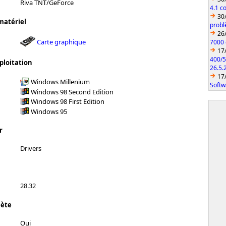
Riva TNT/GeForce
4.1 c
30
matériel
probl
26
Carte graphique
7000 
17
400/5
ploitation
26.5.
17
Windows Millenium
Softw
Windows 98 Second Edition
Windows 98 First Edition
Windows 95
r
Drivers
28.32
lète
Oui