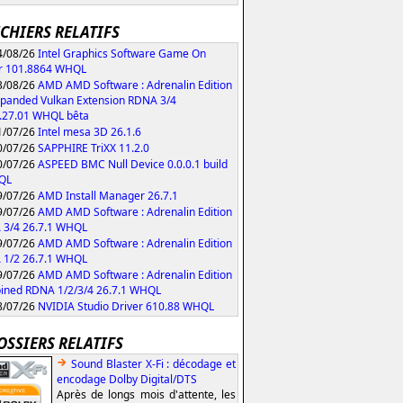
ICHIERS RELATIFS
/08/26
Intel Graphics Software Game On
r 101.8864 WHQL
/08/26
AMD AMD Software : Adrenalin Edition
xpanded Vulkan Extension RDNA 3/4
.27.01 WHQL bêta
/07/26
Intel mesa 3D 26.1.6
/07/26
SAPPHIRE TriXX 11.2.0
/07/26
ASPEED BMC Null Device 0.0.0.1 build
QL
/07/26
AMD Install Manager 26.7.1
/07/26
AMD AMD Software : Adrenalin Edition
 3/4 26.7.1 WHQL
/07/26
AMD AMD Software : Adrenalin Edition
 1/2 26.7.1 WHQL
/07/26
AMD AMD Software : Adrenalin Edition
ned RDNA 1/2/3/4 26.7.1 WHQL
/07/26
NVIDIA Studio Driver 610.88 WHQL
OSSIERS RELATIFS
Sound Blaster X-Fi : décodage et
encodage Dolby Digital/DTS
Après de longs mois d'attente, les