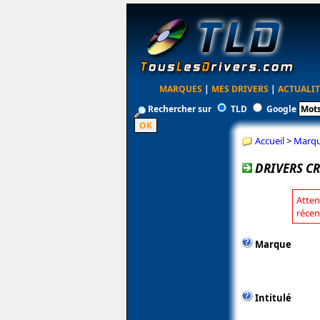
MARQUES
|
MES DRIVERS
|
ACTUALIT
Rechercher sur
TLD
Google
Accueil
>
Marq
DRIVERS CR
Atten
récen
Marque
Intitulé