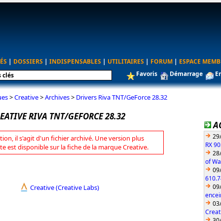
ÉS
|
DOSSIERS
|
INDISPENSABLES
|
UTILITAIRES
|
FORUM
|
ESPACE MEMB
Favoris
Démarrage
E
ues
>
Creative
>
Archives
>
Drivers Riva TNT/GeForce 28.32
EATIVE RIVA TNT/GEFORCE 28.32
A
29
tion, il s'agit d'un fichier archivé. Une version plus
RX 90
te est disponible sur la fiche de la marque Creative.
28
of Wa
09
610.7
09
Creative (Creative Labs)
encei
03
Creat
30