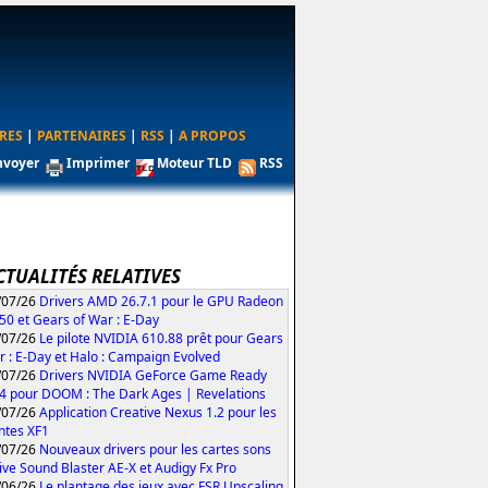
RES
|
PARTENAIRES
|
RSS
|
A PROPOS
nvoyer
Imprimer
Moteur TLD
RSS
CTUALITÉS RELATIVES
/07/26
Drivers AMD 26.7.1 pour le GPU Radeon
50 et Gears of War : E-Day
/07/26
Le pilote NVIDIA 610.88 prêt pour Gears
r : E-Day et Halo : Campaign Evolved
/07/26
Drivers NVIDIA GeForce Game Ready
4 pour DOOM : The Dark Ages | Revelations
/07/26
Application Creative Nexus 1.2 pour les
ntes XF1
/07/26
Nouveaux drivers pour les cartes sons
ive Sound Blaster AE-X et Audigy Fx Pro
/06/26
Le plantage des jeux avec FSR Upscaling