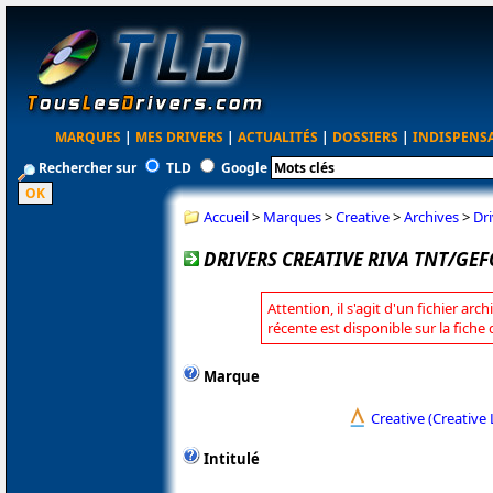
MARQUES
|
MES DRIVERS
|
ACTUALITÉS
|
DOSSIERS
|
INDISPENS
Rechercher sur
TLD
Google
Accueil
>
Marques
>
Creative
>
Archives
>
Dr
DRIVERS CREATIVE RIVA TNT/GEF
Attention, il s'agit d'un fichier arc
récente est disponible sur la fiche
Marque
Creative (Creative 
Intitulé